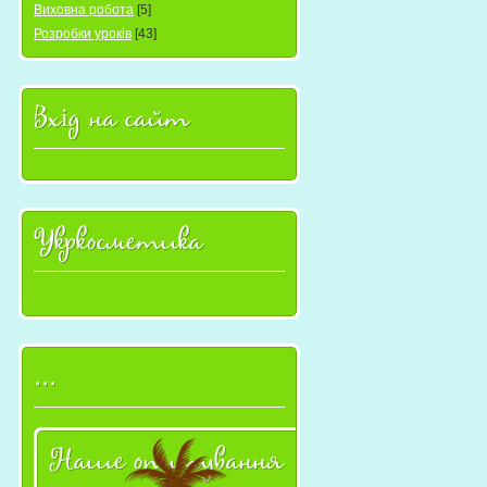
Виховна робота
[5]
Розробки уроків
[43]
Вхід на сайт
Укркосметика
...
Наше опитування