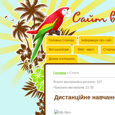
Сайт вч
Головна сторінка
Інформація про сайт
Фотоальбоми
Web - квест
Сторінк
Дошка оголошень
Головна
»
Статті
Всього матеріалів в каталозі
:
107
Показано матеріалів
:
21-30
Дистанційне навчан