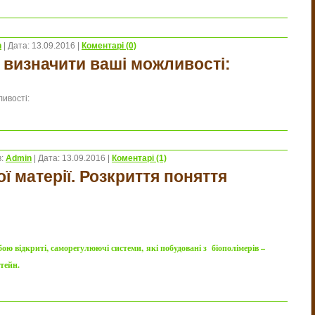
n
|
Дата:
13.09.2016
|
Коментарі (0)
 визначити ваші можливості:
ивості:
:
Admin
|
Дата:
13.09.2016
|
Коментарі (1)
ої матерії. Розкриття поняття
бою відкриті, саморегулюючі системи, які побудовані з біополімерів –
тейн.