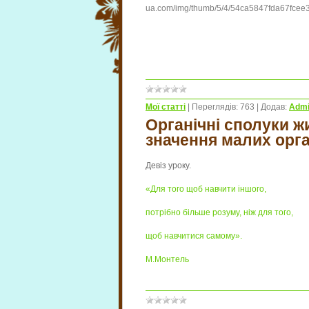
Мої статті
|
Переглядів:
763
|
Додав:
Adm
Органічні сполуки ж
значення малих орг
Девіз уроку.
«Для того щоб навчити іншого,
потрібно більше розуму, ніж для того,
щоб навчитися самому».
М.Монтель