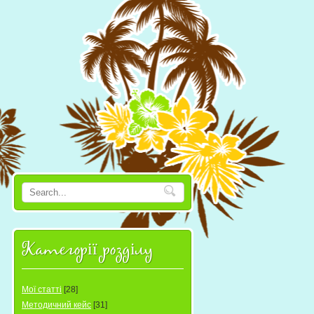
Категорії розділу
Мої статті
[28]
Методичний кейс
[31]