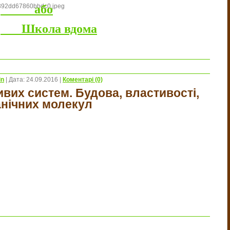
або
Школа вдома
in
|
Дата:
24.09.2016
|
Коментарі (0)
ивих систем. Будова, властивості,
анічних молекул