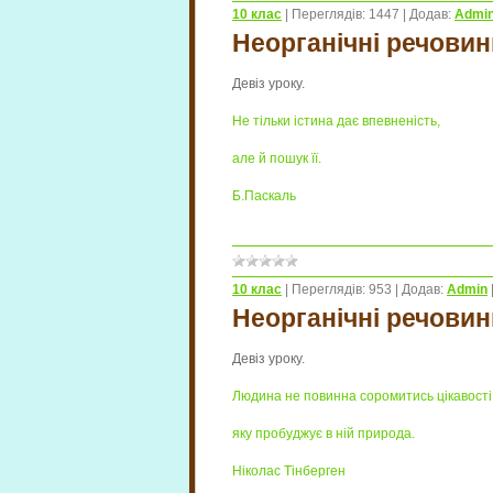
10 клас
|
Переглядів:
1447
|
Додав:
Admi
Неорганічні речовин
Девіз уроку.
Не тільки істина дає впевненість,
але й пошук її.
Б.Паскаль
10 клас
|
Переглядів:
953
|
Додав:
Admin
Неорганічні речовин
Девіз уроку.
Людина не повинна соромитись цікавості
яку пробуджує в ній природа.
Ніколас Тінберген