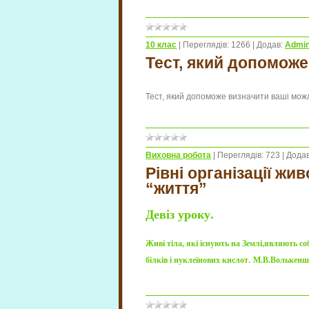
10 клас
|
Переглядів:
1266
|
Додав:
Admi
Тест, який допоможе
Тест, який допоможе визначити ваші можл
Виховна робота
|
Переглядів:
723
|
Додав
Рівні організації жив
“життя”
Девіз уроку.
Живі тіла, які існують на Землі,являють со
білків і нуклеїнових кислот.
М.В.Волькенш