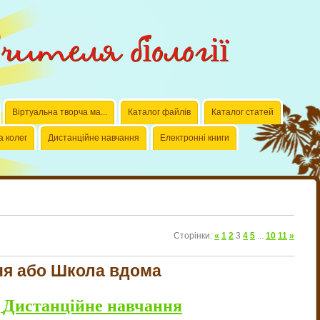
ителя біології
Віртуальна творча ма...
Каталог файлів
Каталог статей
а колег
Дистанційне навчання
Електронні книги
Сторінки
:
«
1
2
3
4
5
...
10
11
»
ня або Школа вдома
Дистанційне навчання