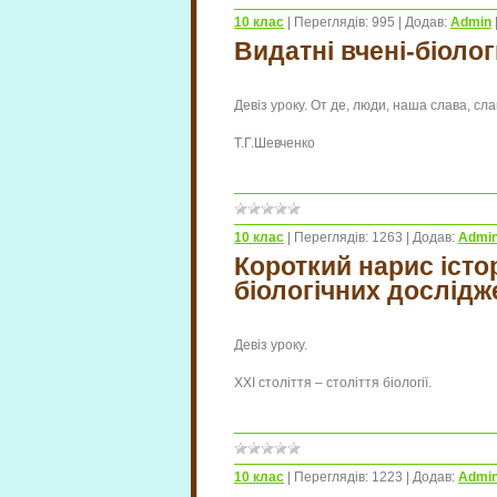
10 клас
|
Переглядів:
995
|
Додав:
Admin
Видатні вчені-біолог
Девіз уроку.
От де, люди, наша слава, сла
Т.Г.Шевченко
10 клас
|
Переглядів:
1263
|
Додав:
Admi
Короткий нарис істор
біологічних дослідж
Девіз уроку.
ХХІ століття – століття біології.
10 клас
|
Переглядів:
1223
|
Додав:
Admi