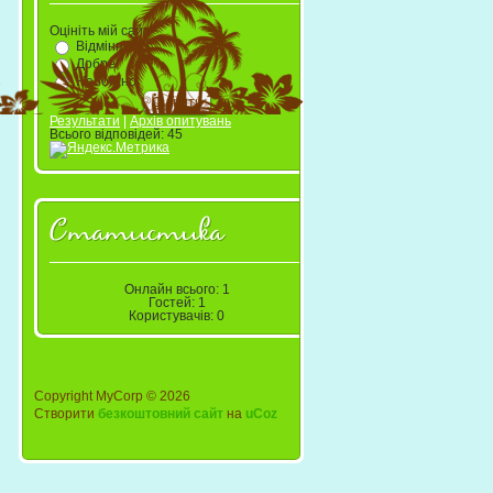
Оцініть мій сайт
Відмінно
Добре
Непогано
Результати
|
Архів опитувань
Всього відповідей:
45
Статистика
Онлайн всього:
1
Гостей:
1
Користувачів:
0
Copyright MyCorp © 2026
Створити
безкоштовний сайт
на
uCoz