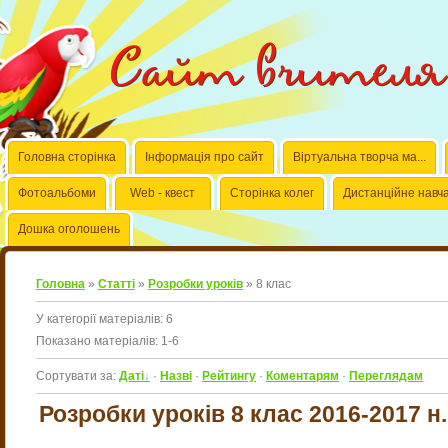
Сайт вчителя б
Головна сторінка
Інформація про сайт
Віртуальна творча ма...
Фотоальбоми
Web - квест
Сторінка колег
Дистанційне навч
Дошка оголошень
Головна
»
Статті
»
Розробки уроків
» 8 клас
У категорії матеріалів
:
6
Показано матеріалів
:
1-6
Сортувати за
:
Даті
·
Назві
·
Рейтингу
·
Коментарям
·
Переглядам
Розробки уроків 8 клас 2016-2017 н.