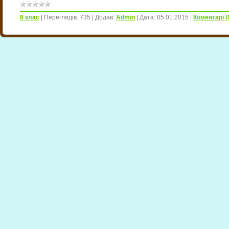
8 клас
|
Переглядів:
735
|
Додав:
Admin
|
Дата:
05.01.2015
|
Коментарі (