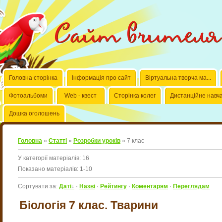
Сайт вчителя б
Головна сторінка
Інформація про сайт
Віртуальна творча ма...
Фотоальбоми
Web - квест
Сторінка колег
Дистанційне навч
Дошка оголошень
Головна
»
Статті
»
Розробки уроків
» 7 клас
У категорії матеріалів
:
16
Показано матеріалів
:
1-10
Сортувати за
:
Даті
·
Назві
·
Рейтингу
·
Коментарям
·
Переглядам
Біологія 7 клас. Тварини