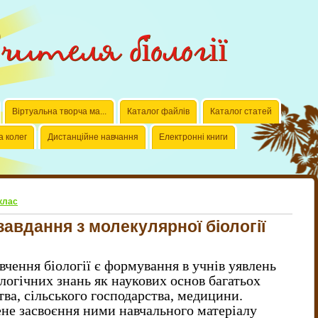
ителя біології
Віртуальна творча ма...
Каталог файлів
Каталог статей
а колег
Дистанційне навчання
Електронні книги
клас
 завдання з молекулярної біології
вчення біології є формування в учнів уявлень
логічних знань як наукових основ багатьох
ва, сільського господарства, медицини.
ене засвоєння ними навчального матеріалу