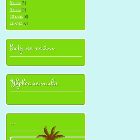
8 клас
[6]
9 клас
[9]
10 клас
[8]
11 клас
[0]
Вхід на сайт
Укркосметика
...