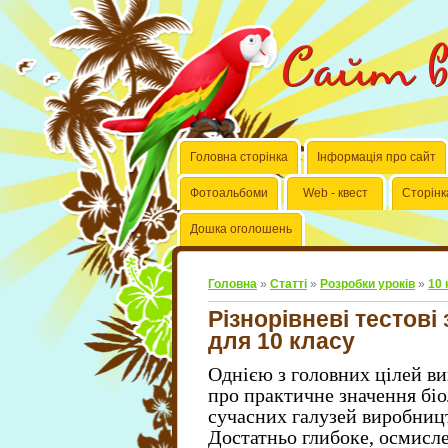
Сайт вч
Головна сторінка
Інформація про сайт
Фотоальбоми
Web - квест
Сторінк
Дошка оголошень
Головна
»
Статті
»
Розробки уроків
»
10 
Різнорівневі тестові
для 10 класу
Однією з головних цілей ви
про практичне значення біо
сучасних галузей виробницт
Достатньо глибоке, осмисл