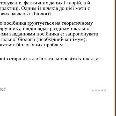
товування фактичних даних і теорій, а й
практиці. Одним із шляхів до цієї мети є
вих завдань із біології.
о посібника ґрунтується на теоретичному
дручнику, і відповідає розділам шкільної
ними завданнями посібника є: запропонувати
агальної біології (необхідний мінімум);
агатьох біологічних проблем.
нів старших класів загальноосвітніх шкіл, а
2016)