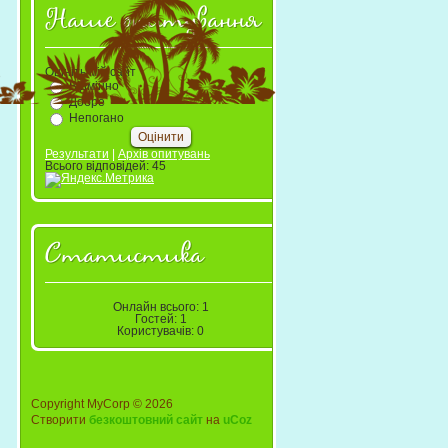
Наше опитування
Оцініть мій сайт
Відмінно
Добре
Непогано
Результати
|
Архів опитувань
Всього відповідей:
45
Статистика
Онлайн всього:
1
Гостей:
1
Користувачів:
0
Copyright MyCorp © 2026
Створити
безкоштовний сайт
на
uCoz