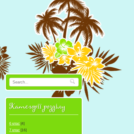
Категорії розділу
6 клас
[4]
7 клас
[16]