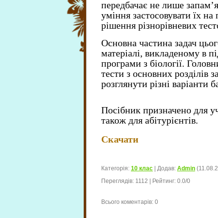
передбачає не лише запам’я
уміння застосовувати їх на 
рішення різнорівневих тесто
Основна частина задач цьог
матеріалі, викладеному в пі
програми з біології. Голов
тести з основних розділів з
розглянути різні варіанти б
Посібник призначено для уч
також для абітурієнтів.
Скачати
Категорія
:
10 клас
|
Додав
:
Admin
(11.08.
Переглядів
:
1112
|
Рейтинг
:
0.0
/
0
Всього коментарів
:
0