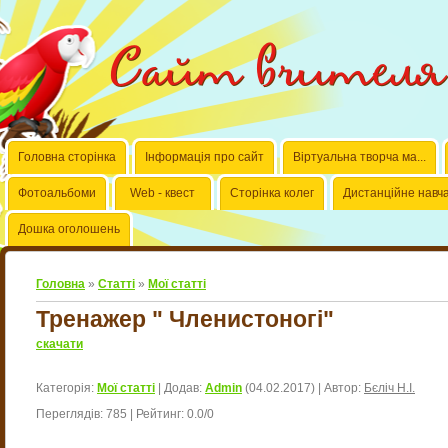
Сайт вчителя б
Головна сторінка
Інформація про сайт
Віртуальна творча ма...
Фотоальбоми
Web - квест
Сторінка колег
Дистанційне навч
Дошка оголошень
Головна
»
Статті
»
Мої статті
Тренажер " Членистоногі"
скачати
Категорія
:
Мої статті
|
Додав
:
Admin
(04.02.2017)
|
Автор
:
Бєліч Н.І.
Переглядів
:
785
|
Рейтинг
:
0.0
/
0